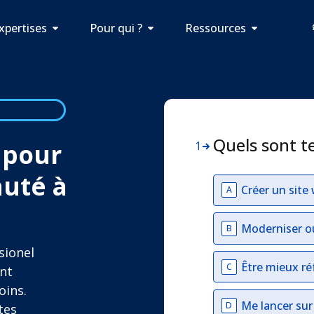
xpertises
Pour qui ?
Ressources
Quels sont t
 pour
1
auté à
Créer un site
A
Moderniser o
B
sionel
Être mieux ré
C
ant
oins.
Me lancer su
D
tes