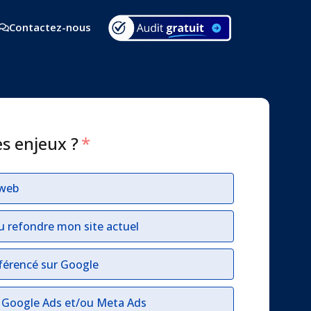
Contactez-nous
es enjeux ?
*
 web
u refondre mon site actuel
férencé sur Google
r Google Ads et/ou Meta Ads