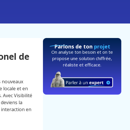
Parlons de ton
projet
On analyse ton besoin et on te
onel de
propose une solution chiffrée,
réaliste et efficace.
es nouveaux
 locale et en
 Avec Visibilité
 deviens la
interaction en