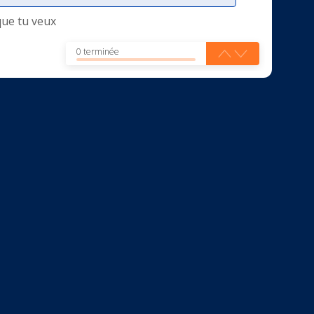
que tu veux
0 terminée