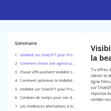
Sommaire
Visib
Visibilité sur ChatGPT pour Professionel de la beauté à Watermael-Boitsfort
la be
Comment choisir une agence pour optimiser la Visibilité sur ChatGPT pour Professionel de la beauté à Watermael-Boitsfort
Tu offres d
Choisir efficacement Visibilité sur ChatGPT pour Professionel de la beauté à Watermael-Boitsfort
clients te
Comment optimiser la Visibilité sur ChatGPT pour Professionel de la beauté à Watermael-Boitsfort
ligne t’éto
sur ChatGP
Visibilité sur ChatGPT pour Professionel de la beauté à Watermael-Boitsfort
réponse év
Combien de temps pour voir des résultats avec Visibilité sur ChatGPT à Watermael-Boitsfort
rendez-vous
Les meilleures alternatives à Visibilité sur ChatGPT pour Professionel de la beauté à Watermael-Boitsfort