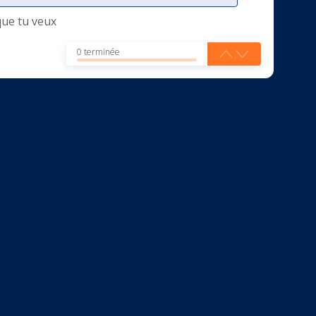
que tu veux
0 terminée