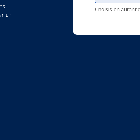
es
Choisis-en autant 
er un