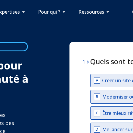
xpertises
Pour qui ?
Ressources
Quels sont t
 pour
1
auté à
Créer un site
A
Moderniser o
B
Être mieux ré
C
des
es des
Me lancer su
D
nce