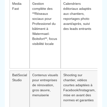
Media
Gestion
Calendriers
Élé
Fast
complète des
éditoriaux adaptés
dif
**Réseaux
aux chantiers,
:
ap
sociaux pour
reportages photo
orie
Professionel du
avant/après, suivi
résu
bâtiment à
des leads entrants
(de
Watermael-
de d
Boitsfort**, focus
app
visibilité locale
repo
sim
diri
non
mar
BatiSocial
Contenus visuels
Shooting sur
Bén
Studio
pour entreprises
chantier, vidéos
:
tr
de rénovation,
courtes adaptées à
les 
gros œuvre,
Facebook/Instagram,
en p
menuiserie
mise en avant des
digi
normes et garanties
créd
con