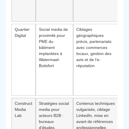
des
part
exi
Quartier
Social media de
Ciblages
Élé
Digital
proximité pour
géographiques
dif
PME du
précis, partenariats
:
re
bâtiment
avec commerces
l’an
implantées à
locaux, gestion des
loca
Watermael-
avis et de l’e-
con
Boitsfort
réputation
vois
esse
pour
chan
rési
Construct
Stratégies social
Contenus techniques
Bén
Media
media pour
vulgarisés, ciblage
:
cré
Lab
acteurs B2B :
LinkedIn, mise en
l’ex
bureaux
avant de références
aup
d’études,
professionnelles
d’ar