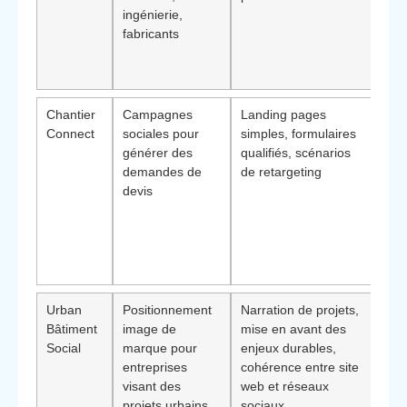
ingénierie,
pro
fabricants
et 
d’or
inst
Chantier
Campagnes
Landing pages
Élé
Connect
sociales pour
simples, formulaires
dif
générer des
qualifiés, scénarios
:
foc
demandes de
de retargeting
sur 
devis
par 
pra
pilo
rent
mar
Urban
Positionnement
Narration de projets,
Bén
Bâtiment
image de
mise en avant des
:
ren
Social
marque pour
enjeux durables,
val
entreprises
cohérence entre site
pou
visant des
web et réseaux
can
projets urbains
sociaux
des 