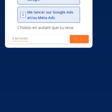
Me lancer sur Google Ads
D
et/ou Meta Ads
Choisis-en autant que tu veux
0 terminée