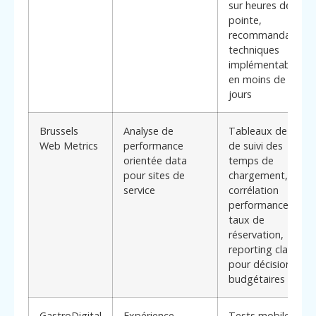
sur heures de
pointe,
recommandations
techniques
implémentables
en moins de 30
jours
Brussels
Analyse de
Tableaux de bord
Web Metrics
performance
de suivi des
orientée data
temps de
pour sites de
chargement,
service
corrélation
performances /
taux de
réservation,
reporting clair
pour décisions
budgétaires
GastroDigital
Expérience
Tests mobiles