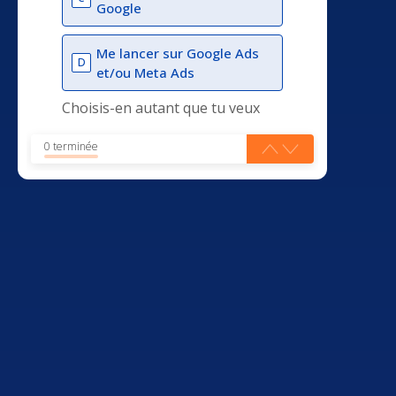
Google
Me lancer sur Google Ads
D
et/ou Meta Ads
Choisis-en autant que tu veux
0 terminée