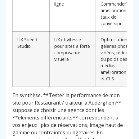
ligne
Commander”,
amélioration du
taux de
conversion
UX Speed
UX et vitesse
Optimisation des
Studio
pour sites à forte
galeries photo et
composante
vidéos, réduction
visuelle
du poids des
médias,
amélioration LCP
et CLS
En synthèse, **Tester la performance de mon
site pour Restaurant / traiteur à Auderghem**
suppose de choisir une agence dont les
**éléments différenciants** correspondent à
vos enjeux : pics de réservations, image haut de
gamme ou contraintes budgétaires. En