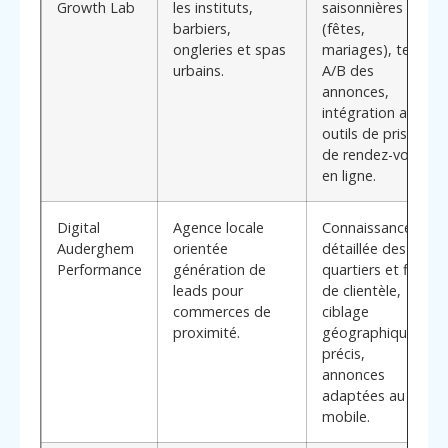
Growth Lab
les instituts,
saisonnières
barbiers,
(fêtes,
ongleries et spas
mariages), tests
urbains.
A/B des
annonces,
intégration avec
outils de prise
de rendez-vous
en ligne.
Digital
Agence locale
Connaissance
Auderghem
orientée
détaillée des
Performance
génération de
quartiers et flux
leads pour
de clientèle,
commerces de
ciblage
proximité.
géographique
précis,
annonces
adaptées au
mobile.