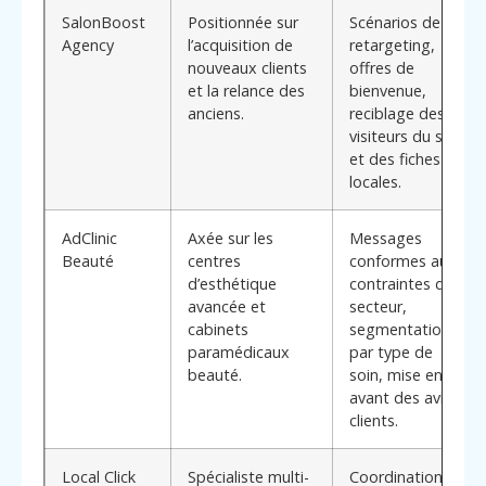
SalonBoost
Positionnée sur
Scénarios de
Agency
l’acquisition de
retargeting,
nouveaux clients
offres de
et la relance des
bienvenue,
anciens.
reciblage des
visiteurs du site
et des fiches
locales.
AdClinic
Axée sur les
Messages
Beauté
centres
conformes aux
d’esthétique
contraintes du
avancée et
secteur,
cabinets
segmentation
paramédicaux
par type de
beauté.
soin, mise en
avant des avis
clients.
Local Click
Spécialiste multi-
Coordination de