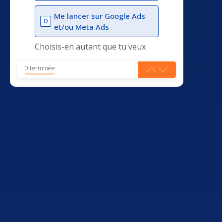
Me lancer sur Google Ads
D
et/ou Meta Ads
Choisis-en autant que tu veux
0 terminée