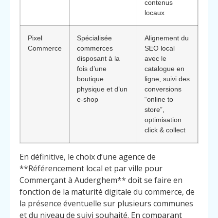
contenus
locaux
Pixel
Spécialisée
Alignement du
Pert
Commerce
commerces
SEO local
reli
disposant à la
avec le
lign
fois d’une
catalogue en
maga
boutique
ligne, suivi des
maxi
physique et d’un
conversions
val
e‑shop
“online to
clie
store”,
optimisation
click & collect
En définitive, le choix d’une agence de
**Référencement local et par ville pour
Commerçant à Auderghem** doit se faire en
fonction de la maturité digitale du commerce, de
la présence éventuelle sur plusieurs communes
et du niveau de suivi souhaité. En comparant