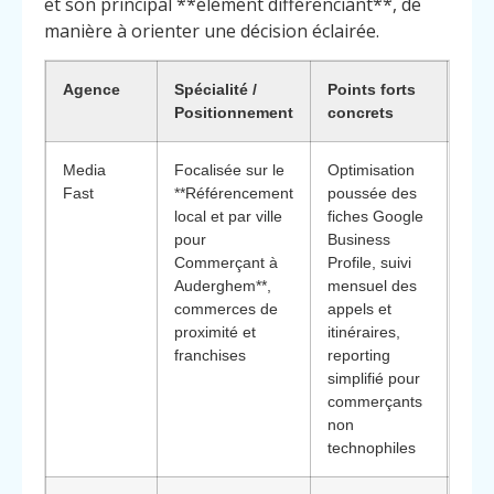
et son principal **élément différenciant**, de
manière à orienter une décision éclairée.
Agence
Spécialité /
Points forts
Pou
Positionnement
concrets
choi
Media
Focalisée sur le
Optimisation
App
Fast
**Référencement
poussée des
opér
local et par ville
fiches Google
orie
pour
Business
mag
Commerçant à
Profile, suivi
con
Auderghem**,
mensuel des
géol
commerces de
appels et
ave
proximité et
itinéraires,
acc
franchises
reporting
péd
simplifié pour
commerçants
non
technophiles