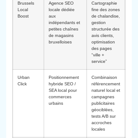
Brussels
Agence SEO
Cartographie
Con
Local
locale dédiée
fine des zones
com
Boost
aux
de chalandise,
cher
indépendants et
gestion
posi
petites chaînes
structurée des
plus
de magasins
avis clients,
com
bruxelloises
optimisation
en 
des pages
ima
“ville +
prox
service”
Urban
Positionnement
Combinaison
Inté
Click
hybride SEO /
référencement
les
SEA local pour
naturel local et
voul
commerces
campagnes
rapi
urbains
publicitaires
visib
géociblées,
cons
tests A/B sur
soc
accroches
dur
locales