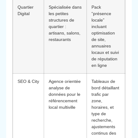
Quartier
Spécialisée dans
Pack
Ada
Digital
les petites
“présence
com
structures de
locale”
aya
quartier :
incluant
tem
artisans, salons,
optimisation
une 
restaurants
de site,
cha
annuaires
comp
locaux et suivi
visib
de réputation
en ligne
SEO & City
Agence orientée
Tableaux de
Idéa
analyse de
bord détaillant
ense
données pour le
trafic par
poin
référencement
zone,
che
local multiville
horaires, et
visi
type de
pour
recherche,
déci
ajustements
mar
continus des