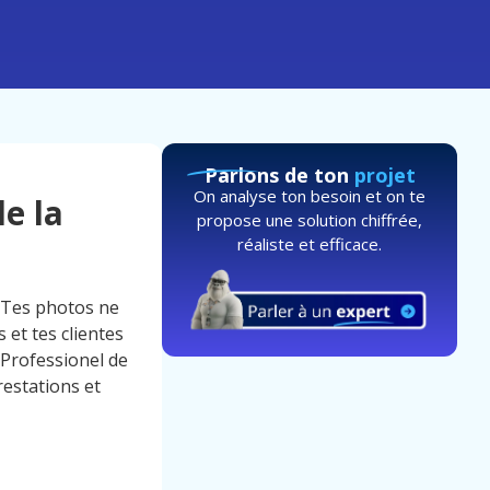
Parlons de ton
projet
On analyse ton besoin et on te
e la
propose une solution chiffrée,
réaliste et efficace.
. Tes photos ne
 et tes clientes
 Professionel de
restations et