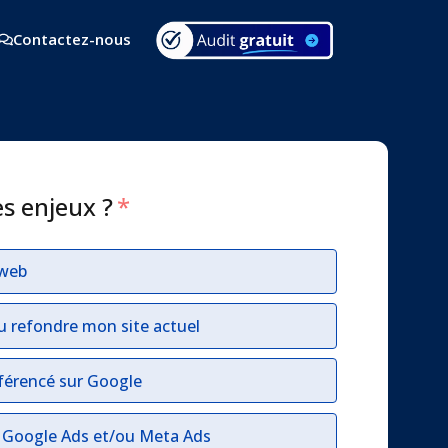
Contactez-nous
es enjeux ?
*
 web
u refondre mon site actuel
férencé sur Google
r Google Ads et/ou Meta Ads