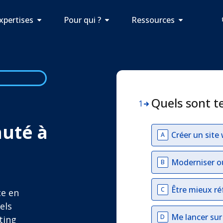
xpertises
Pour qui ?
Ressources
Quels sont t
1
auté à
Créer un site
A
Moderniser o
B
Être mieux ré
C
ce en
uels
Me lancer su
D
ting