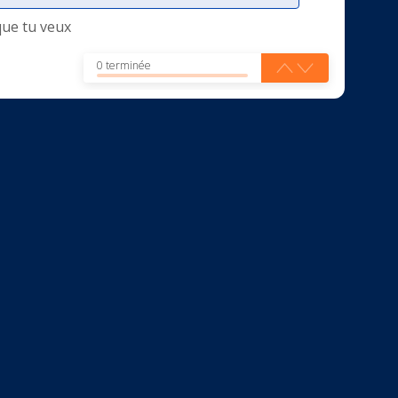
que tu veux
0 terminée