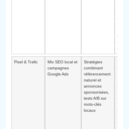
booste
Méth
pour
attein
premi
posit
Googl
Comm
à Cam
Pixel & Trafic
Mix SEO local et
Stratégies
Comme
campagnes
combinant
visant
Google Ads
référencement
résult
naturel et
rapide
annonces
durabl
sponsorisées,
Éléme
tests A/B sur
différ
mots-clés
: artic
locaux
claire
trafic
et org
pour