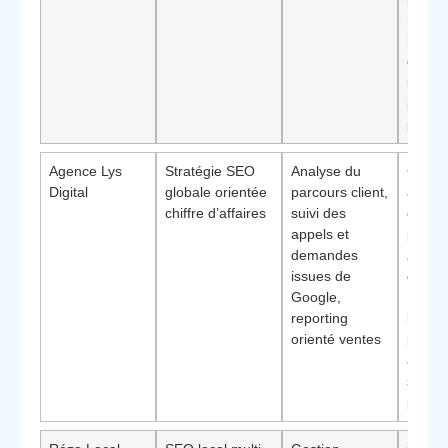
maximi
bénéf
clés
(v
imméd
puis
péren
Agence Lys
Stratégie SEO
Analyse du
Comme
Digital
globale orientée
parcours client,
avec o
chiffre d’affaires
suivi des
chiffré
appels et
précis
demandes
Avant
issues de
différ
Google,
: pilo
reporting
la
orienté ventes
perfo
au-del
simpl
positi