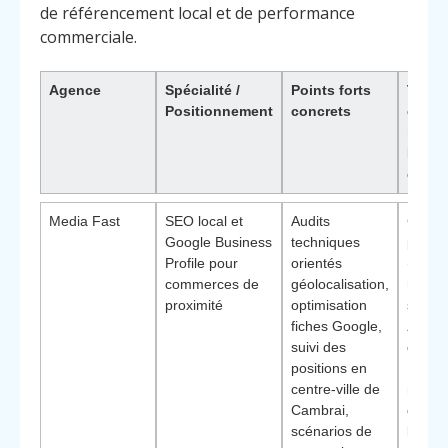
de référencement local et de performance
commerciale.
Agence
Spécialité /
Points forts
Type 
Positionnement
concrets
client
idéau
Pourq
choisi
Media Fast
SEO local et
Audits
Comme
Google Business
techniques
physi
Profile pour
orientés
(mode
commerces de
géolocalisation,
restau
proximité
optimisation
servic
fiches Google,
Avant
suivi des
différ
positions en
:
centre-ville de
métho
Cambrai,
dédié
scénarios de
Méth