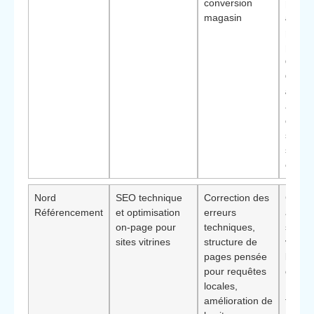
conversion
pour
magasin
attein
premi
posit
Googl
Comm
à Cam
avec t
de bo
simple
suivre
en ma
Nord
SEO technique
Correction des
Comme
Référencement
et optimisation
erreurs
ayant 
on-page pour
techniques,
site m
sites vitrines
structure de
visible
pages pensée
Éléme
pour requêtes
différ
locales,
: appr
amélioration de
très t