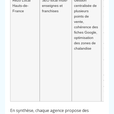
Rézo Local
SEO local multi-
Gestion
Comme
Hauts-de-
enseignes et
centralisée de
avec
France
franchises
plusieurs
plusie
points de
boutiq
vente,
résea
cohérence des
Éléme
fiches Google,
différ
optimisation
: capa
des zones de
déploy
chalandise
Méth
pour
attein
premi
posit
Googl
Comm
à Cam
l’échel
résea
Menu
Contact
Appelez
En synthèse, chaque agence propose des