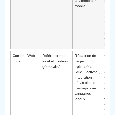
la vitesse sur
pour
mobile
sécuri
bénéf
clés
su
long t
(stabil
progre
des
positi
Cambrai Web
Référencement
Rédaction de
Comme
Local
local et contenu
pages
souhai
géolocalisé
optimisées
renfor
“ville + activité”,
ancra
intégration
quartie
d’avis clients,
Avant
maillage avec
différ
annuaires
: cont
locaux
très
contex
Cambr