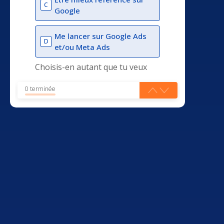
C
Google
Me lancer sur Google Ads
D
et/ou Meta Ads
Choisis-en autant que tu veux
0 terminée