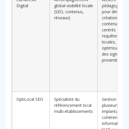
Digital
global visibilité locale
pédagogiques
(SEO, contenus,
pour dirigeant
réseaux)
création de
contenus
centrés sur les
requêtes
locales,
optimisation
des signaux d
proximité
OptiLocal SEO
Spécialiste du
Gestion de
référencement local
plusieurs
multi‑établissements
implantations,
cohérence de
informations