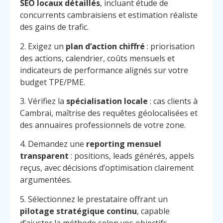
SEO locaux détaillés
, incluant étude de
concurrents cambraisiens et estimation réaliste
des gains de trafic.
2. Exigez un
plan d’action chiffré
: priorisation
des actions, calendrier, coûts mensuels et
indicateurs de performance alignés sur votre
budget TPE/PME.
3. Vérifiez la
spécialisation locale
: cas clients à
Cambrai, maîtrise des requêtes géolocalisées et
des annuaires professionnels de votre zone.
4. Demandez une
reporting mensuel
transparent
: positions, leads générés, appels
reçus, avec décisions d’optimisation clairement
argumentées.
5. Sélectionnez le prestataire offrant un
Menu
Contact
Appelez
pilotage stratégique continu
, capable
d’ajuster la méthode selon vos objectifs