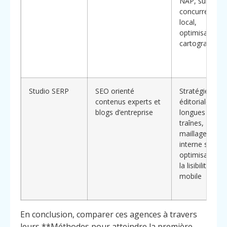
NAP, suivi
concurrentiel
local,
optimisation
cartographiqu
Studio SERP
SEO orienté
Stratégies
contenus experts et
éditoriales
blogs d’entreprise
longues
traînes,
maillage
interne soigné
optimisation 
la lisibilité
mobile
En conclusion, comparer ces agences à travers
leurs **Méthodes pour atteindre la première