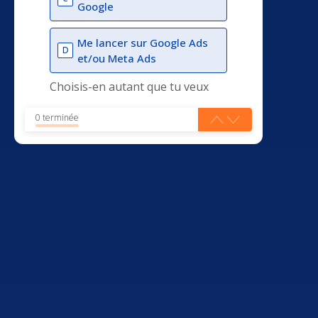
Google
Me lancer sur Google Ads
D
et/ou Meta Ads
Choisis-en autant que tu veux
0 terminée