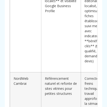
locales** et visibilité
éditorial
Google Business
localisé,
Profile
optimisation
fiches
établissement
suivi mensuel
avec
indicateurs de
**bénéfices
clés** (trafic
qualifié, appel
demandes de
devis)
NordWeb
Référencement
Correction de
Cambrai
naturel et refonte de
freins
sites vitrines pour
techniques,
petites structures
travail
approfondi su
la sémantique