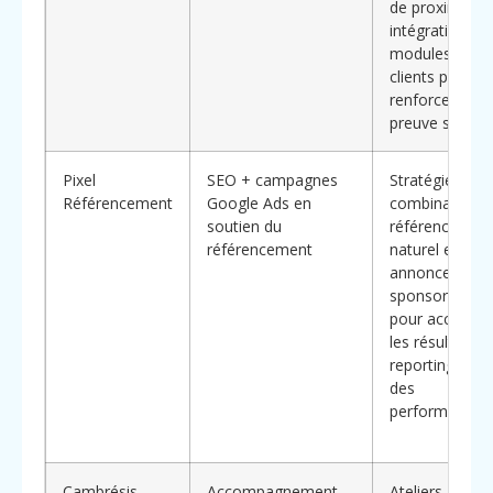
de proximité,
intégration de
modules d’avi
clients pour
renforcer la
preuve sociale
Pixel
SEO + campagnes
Stratégies
Référencement
Google Ads en
combinant
soutien du
référencemen
référencement
naturel et
annonces
sponsorisées
pour accélérer
les résultats,
reporting unifi
des
performances
Cambrésis
Accompagnement
Ateliers