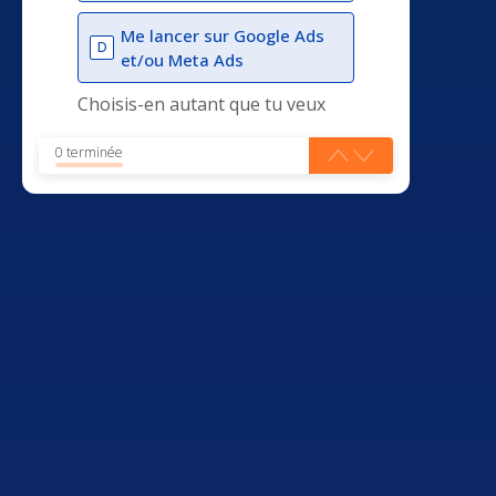
Me lancer sur Google Ads
D
et/ou Meta Ads
Choisis-en autant que tu veux
0 terminée