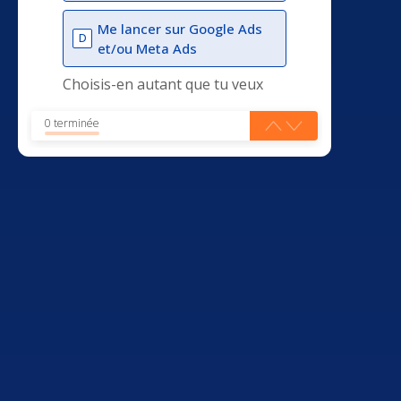
Me lancer sur Google Ads
D
et/ou Meta Ads
Choisis-en autant que tu veux
0 terminée