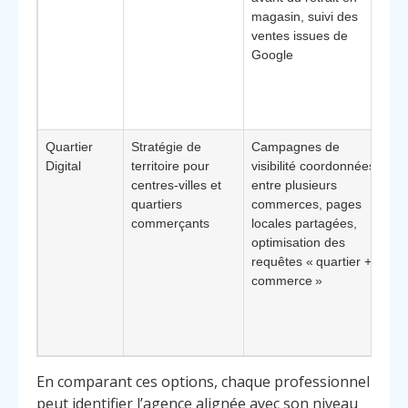
magasin, suivi des
co
ventes issues de
bo
Google
ph
bo
av
du
Quartier
Stratégie de
Campagnes de
Bé
Digital
territoire pour
visibilité coordonnées
uti
centres-villes et
entre plusieurs
as
quartiers
commerces, pages
co
commerçants
locales partagées,
ru
optimisation des
co
requêtes « quartier +
so
commerce »
re
en
pr
Go
En comparant ces options, chaque professionnel
peut identifier l’agence alignée avec son niveau