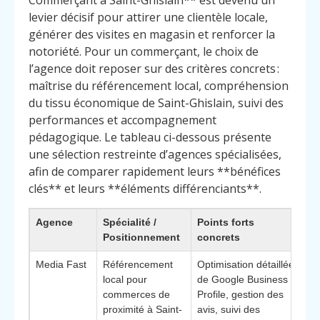
Commerçant à Saint-Ghislain** est devenu un
levier décisif pour attirer une clientèle locale,
générer des visites en magasin et renforcer la
notoriété. Pour un commerçant, le choix de
l’agence doit reposer sur des critères concrets :
maîtrise du référencement local, compréhension
du tissu économique de Saint-Ghislain, suivi des
performances et accompagnement
pédagogique. Le tableau ci-dessous présente
une sélection restreinte d’agences spécialisées,
afin de comparer rapidement leurs **bénéfices
clés** et leurs **éléments différenciants**.
Agence
Spécialité /
Points forts
Po
Positionnement
concrets
ch
Media Fast
Référencement
Optimisation détaillée
Él
local pour
de Google Business
di
commerces de
Profile, gestion des
mé
proximité à Saint-
avis, suivi des
sur