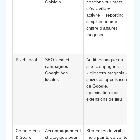
Ghislain
positions sur mots-
bo
clés « ville +
se
activité », reporting
tra
simplifié orienté
ac
chiffre d’affaires
pe
magasin
co
à l
dig
Pixel Local
SEO local et
Audit technique du
Bé
campagnes
site, campagnes
vis
Google Ads
« clic‑vers‑magasin »,
vi
locales
suivi des appels issus
co
de Google,
tra
optimisation des
SE
extensions de lieu
sta
pr
Go
ré
Commerces
Accompagnement
Stratégies de visibilité
Él
& Search
stratégique pour
multi‑points de vente,
di