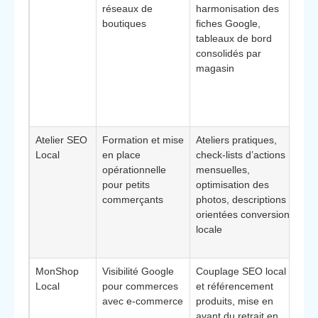
réseaux de
harmonisation des
pa
boutiques
fiches Google,
ad
tableaux de bord
co
consolidés par
ay
magasin
ad
de
av
ce
Atelier SEO
Formation et mise
Ateliers pratiques,
Bé
Local
en place
check-lists d’actions
id
opérationnelle
mensuelles,
co
pour petits
optimisation des
so
commerçants
photos, descriptions
la
orientées conversion
ét
locale
av
ma
MonShop
Visibilité Google
Couplage SEO local
Él
Local
pour commerces
et référencement
di
avec e‑commerce
produits, mise en
pe
avant du retrait en
le