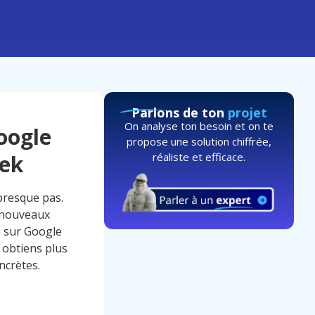
Parlons de ton
projet
On analyse ton besoin et on te
oogle
propose une solution chiffrée,
réaliste et efficace.
eek
presque pas.
s nouveaux
té sur Google
 obtiens plus
ncrètes.