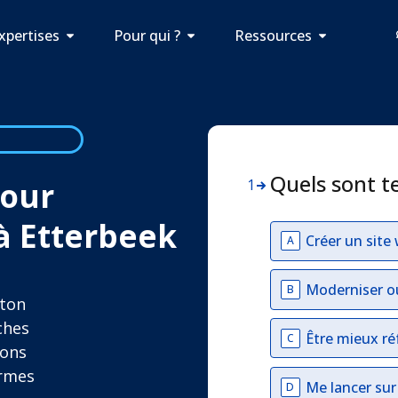
xpertises
Pour qui ?
Ressources
Quels sont t
pour
1
 à Etterbeek
Créer un site
A
Moderniser o
B
 ton
ches
Être mieux ré
C
ions
ormes
Me lancer su
D