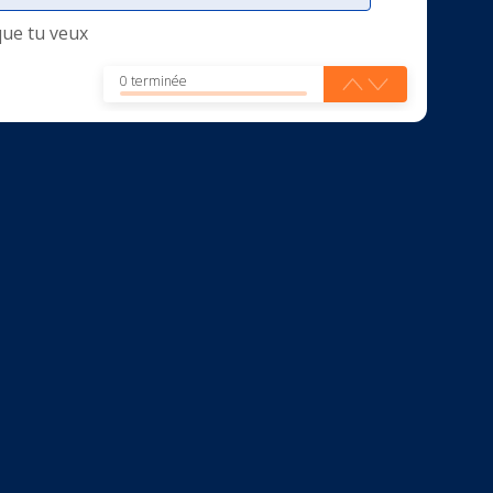
que tu veux
0 terminée