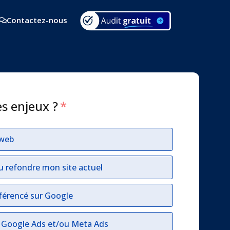
Contactez-nous
es enjeux ?
*
 web
u refondre mon site actuel
férencé sur Google
r Google Ads et/ou Meta Ads