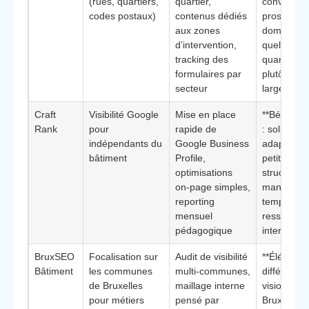
(rues, quartiers,
quartier,
convient a
codes postaux)
contenus dédiés
pros souha
aux zones
dominer
d’intervention,
quelques
tracking des
quartiers p
formulaires par
plutôt qu’u
secteur
large territ
Craft
Visibilité Google
Mise en place
**Bénéfice 
Rank
pour
rapide de
: solution
indépendants du
Google Business
adaptée a
bâtiment
Profile,
petites
optimisations
structures
on‑page simples,
manquant
reporting
temps et 
mensuel
ressource
pédagogique
internes
BruxSEO
Focalisation sur
Audit de visibilité
**Élément
Bâtiment
les communes
multi‑communes,
différencian
de Bruxelles
maillage interne
vision glob
pour métiers
pensé par
Bruxelles t