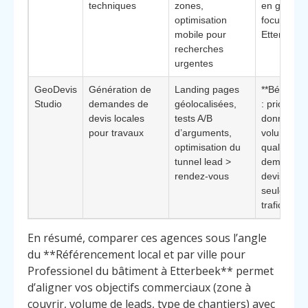
techniques
zones,
en gardan
optimisation
focus fin s
mobile pour
Etterbeek
recherches
urgentes
GeoDevis
Génération de
Landing pages
**Bénéfice 
Studio
demandes de
géolocalisées,
: priorité
devis locales
tests A/B
donnée au
pour travaux
d’arguments,
volume et 
optimisation du
qualité de
tunnel lead >
demandes
rendez‑vous
devis, pas
seulement
trafic
En résumé, comparer ces agences sous l’angle
du **Référencement local et par ville pour
Professionel du bâtiment à Etterbeek** permet
d’aligner vos objectifs commerciaux (zone à
couvrir, volume de leads, type de chantiers) avec