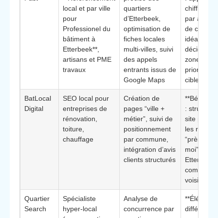
local et par ville
quartiers
chiffrée (c
pour
d’Etterbeek,
par appel,
Professionel du
optimisation de
de convers
bâtiment à
fiches locales
idéale pou
Etterbeek**,
multi‑villes, suivi
décider de
artisans et PME
des appels
zones
travaux
entrants issus de
prioritaires
Google Maps
cibler
BatLocal
SEO local pour
Création de
**Bénéfice 
Digital
entreprises de
pages “ville +
: structure 
rénovation,
métier”, suivi de
site pour 
toiture,
positionnement
les recher
chauffage
par commune,
“près de c
intégration d’avis
moi” sur
clients structurés
Etterbeek 
commune
voisines
Quartier
Spécialiste
Analyse de
**Élément
Search
hyper‑local
concurrence par
différencian