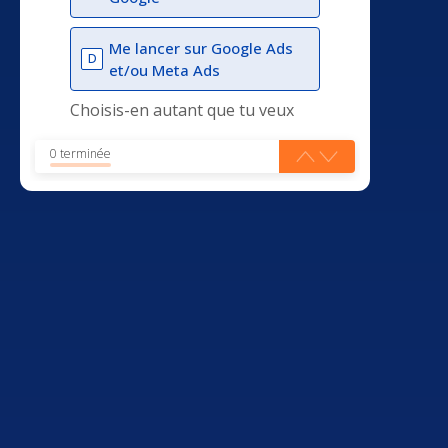
Me lancer sur Google Ads
D
et/ou Meta Ads
Choisis-en autant que tu veux
0 terminée