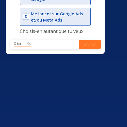
Me lancer sur Google Ads
D
et/ou Meta Ads
Choisis-en autant que tu veux
0 terminée