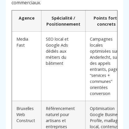
commerciaux.
Agence
Spécialité /
Points forts
Positionnement
concrets
Media
SEO local et
Campagnes
Fast
Google Ads
locales
dédiés aux
optimisées sur
métiers du
Anderlecht, suivi
bâtiment
des appels
entrants, pages
“services +
communes”
orientées
conversion
Bruxelles
Référencement
Optimisation
Web
naturel pour
Google Business
Construct
artisans et
Profile, maillage
entreprises
local, contenus