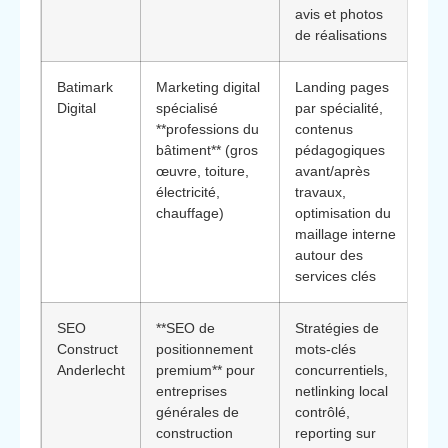
avis et photos
mo
de réalisations
d’
Batimark
Marketing digital
Landing pages
Co
Digital
spécialisé
par spécialité,
fi
**professions du
contenus
te
bâtiment** (gros
pédagogiques
BTP
œuvre, toiture,
avant/après
cap
électricité,
travaux,
à 
chauffage)
optimisation du
int
maillage interne
de
autour des
services clés
SEO
**SEO de
Stratégies de
Or
Construct
positionnement
mots‑clés
rés
Anderlecht
premium** pour
concurrentiels,
fin
entreprises
netlinking local
pe
générales de
contrôlé,
dir
construction
reporting sur
so