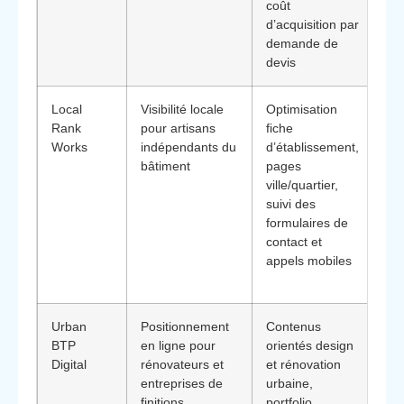
coût
pil
d’acquisition par
cr
demande de
le 
devis
or
Local
Visibilité locale
Optimisation
So
Rank
pour artisans
fiche
st
Works
indépendants du
d’établissement,
lég
bâtiment
pages
ad
ville/quartier,
pet
suivi des
str
formulaires de
ch
contact et
de
appels mobiles
sa
co
Urban
Positionnement
Contenus
Uti
BTP
en ligne pour
orientés design
ac
Digital
rénovateurs et
et rénovation
se
entreprises de
urbaine,
qui
finitions
portfolio
val