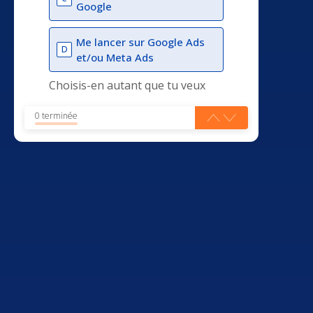
Google
Me lancer sur Google Ads
D
et/ou Meta Ads
Choisis-en autant que tu veux
0 terminée