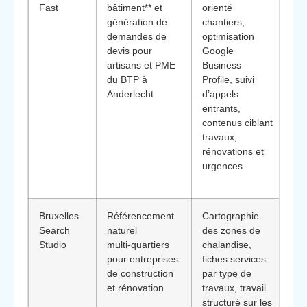
Fast
bâtiment** et
orienté
ex
génération de
chantiers,
**
demandes de
optimisation
Ré
devis pour
Google
na
artisans et PME
Business
Pr
du BTP à
Profile, suivi
bâ
Anderlecht
d’appels
An
entrants,
av
contenus ciblant
de
travaux,
ce
rénovations et
le
urgences
plu
le 
Bruxelles
Référencement
Cartographie
Ap
Search
naturel
des zones de
gé
Studio
multi‑quartiers
chalandise,
id
pour entreprises
fiches services
ma
de construction
par type de
pr
et rénovation
travaux, travail
le
structuré sur les
« 