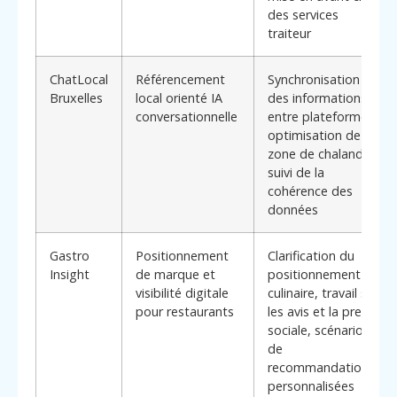
des services
traiteur
ChatLocal
Référencement
Synchronisation
Bruxelles
local orienté IA
des informations
conversationnelle
entre plateformes,
optimisation de la
zone de chalandise,
suivi de la
cohérence des
données
Gastro
Positionnement
Clarification du
Insight
de marque et
positionnement
visibilité digitale
culinaire, travail sur
pour restaurants
les avis et la preuve
sociale, scénarios
de
recommandations
personnalisées