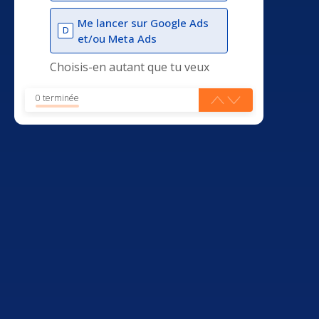
Me lancer sur Google Ads
D
et/ou Meta Ads
Choisis-en autant que tu veux
0 terminée