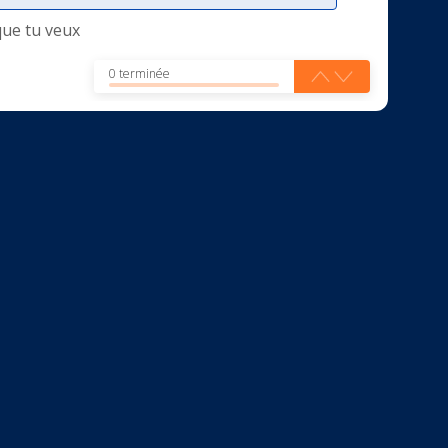
que tu veux
0 terminée