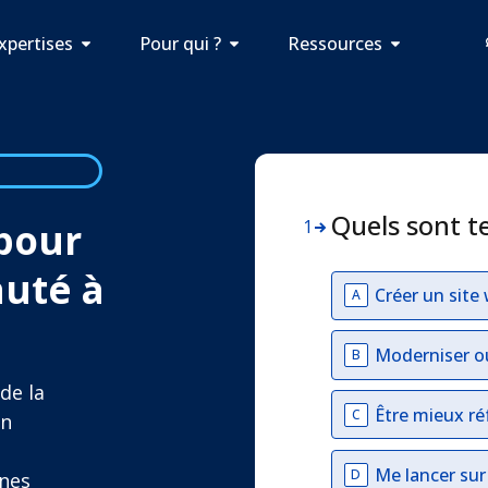
xpertises
Pour qui ?
Ressources
Quels sont t
 pour
1
auté à
Créer un site
A
Moderniser o
B
de la
Être mieux ré
C
on
,
Me lancer su
D
nes