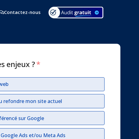
Contactez-nous
es enjeux ?
*
 web
u refondre mon site actuel
férencé sur Google
r Google Ads et/ou Meta Ads