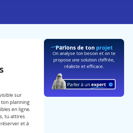
Parlons de ton
projet
On analyse ton besoin et on te
propose une solution chiffrée,
réaliste et efficace.
s
isible sur
 ton planning
ibles en ligne.
, tu attires
réserver et à