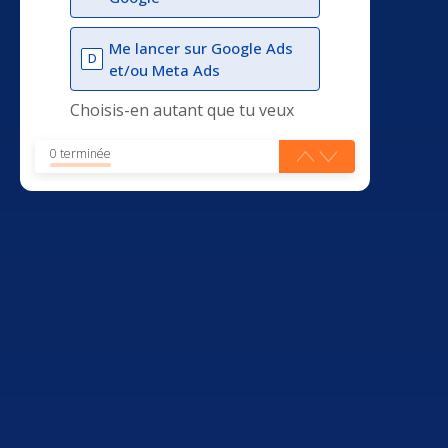
Me lancer sur Google Ads
D
et/ou Meta Ads
Choisis-en autant que tu veux
0 terminée