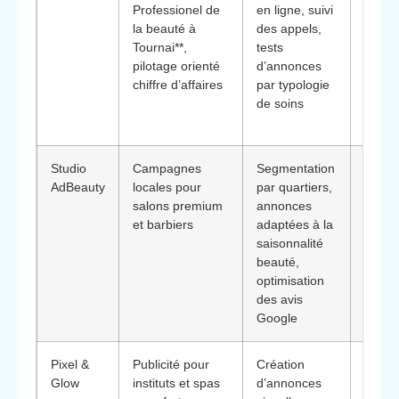
Professionel de
en ligne, suivi
rempl
la beauté à
des appels,
planni
Tournai**,
tests
valeur
pilotage orienté
d’annonces
moyen
chiffre d’affaires
par typologie
client
de soins
seule
le traf
Studio
Campagnes
Segmentation
**Diff
AdBeauty
locales pour
par quartiers,
: spéc
salons premium
annonces
sur
et barbiers
adaptées à la
l’aug
saisonnalité
de la 
beauté,
haut 
optimisation
à prox
des avis
imméd
Google
Pixel &
Publicité pour
Création
**Diff
Glow
instituts et spas
d’annonces
: capa