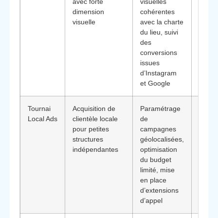
avec forte
visuelles
align
dimension
cohérentes
de ma
visuelle
avec la charte
perfo
du lieu, suivi
public
des
un m
conversions
report
issues
d’Instagram
et Google
Tournai
Acquisition de
Paramétrage
**Diff
Local Ads
clientèle locale
de
: pen
pour petites
campagnes
les b
structures
géolocalisées,
restre
indépendantes
optimisation
exige
du budget
résult
limité, mise
mesur
en place
court
d’extensions
d’appel