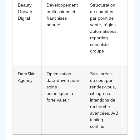
Beauty
Développement
Structuration
**Diff
Growth
multi-salons et
de comptes
: ada
Digital
franchises
par point de
résea
beauté
vente, règles
veule
automatisées,
harmo
reporting
leurs
consolidé
camp
groupe
tout e
chaqu
DataSkin
Optimisation
Suivi précis
**Diff
Agency
data-driven pour
du coût par
: focu
soins
rendez-vous,
rentab
esthétiques à
ciblage par
presta
forte valeur
intentions de
plus l
recherche
(soins
avancées, A/B
cures
testing
durée
continu