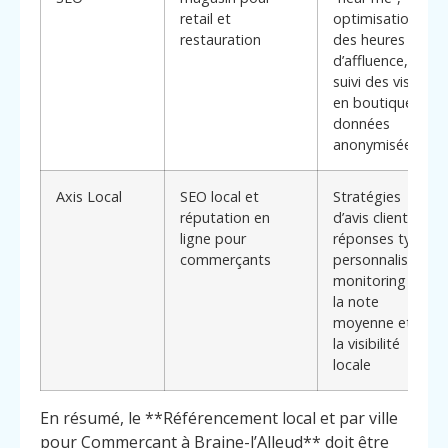
retail et
optimisation
restauration
des heures
d’affluence,
suivi des visites
en boutique via
données
anonymisées
Axis Local
SEO local et
Stratégies
réputation en
d’avis clients,
ligne pour
réponses types
commerçants
personnalisées,
monitoring de
la note
moyenne et de
la visibilité
locale
En résumé, le **Référencement local et par ville
pour Commerçant à Braine-l’Alleud** doit être