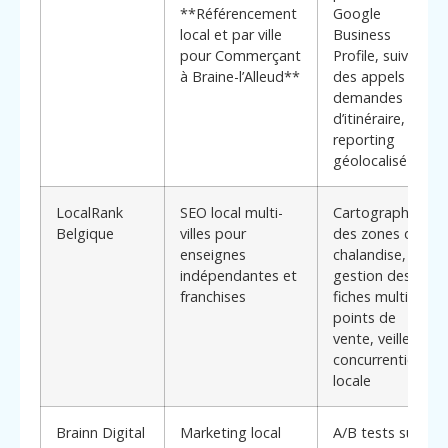
**Référencement
Google
local et par ville
Business
pour Commerçant
Profile, suivi
à Braine-l’Alleud**
des appels et
demandes
d’itinéraire,
reporting
géolocalisé
LocalRank
SEO local multi-
Cartographie
Belgique
villes pour
des zones de
enseignes
chalandise,
indépendantes et
gestion des
franchises
fiches multi-
points de
vente, veille
concurrentielle
locale
Brainn Digital
Marketing local
A/B tests sur