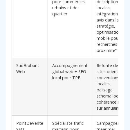
pour commerces
descriptions
urbains et de
locales,
quartier
intégration des
avis dans la
stratégie,
optimisation
mobile pour
recherches “à
proximité”
SudBrabant
Accompagnement
Refonte de
Web
global web + SEO
sites orientés
local pour TPE
conversions
locales,
balisage
schema local,
cohérence NAP
sur annuaires
PointDeVente
Spécialiste trafic
Campagnes
SEO
magasin pour
“near me”,