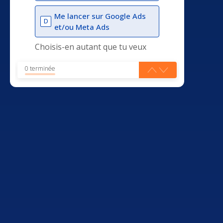
Me lancer sur Google Ads
D
et/ou Meta Ads
Choisis-en autant que tu veux
0 terminée