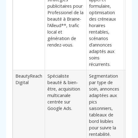
publicitaires pour
formulaire,
ciblé
Professionel de la
optimisation
l’age
beauté à Braine-
des créneaux
réduc
l’Alleud**, trafic
horaires
coût 
local et
rentables,
nouve
génération de
scénarios
appro
rendez-vous.
d’annonces
opéra
adaptés aux
pour 
soins
proxi
récurrents.
BeautyReach
Spécialiste
Segmentation
**Él
Digital
beauté & bien-
par type de
diffé
être, acquisition
soin, annonces
: fort
multicanale
adaptées aux
comp
centrée sur
pics
des 
Google Ads.
saisonniers,
servic
tableaux de
perm
bord lisibles
d’arbi
pour suivre la
budge
rentabilité.
prest