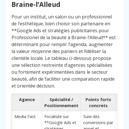
Braine-l’Alleud
Pour un institut, un salon ou un professionnel
de l’esthétique, bien choisir son partenaire en
**Google Ads et stratégies publicitaires pour
Professionel de la beauté à Braine-l’Alleud** est
déterminant pour remplir l’agenda, augmenter
la valeur moyenne des paniers et fidéliser la
clientèle locale. Le tableau ci-dessous propose
une sélection restreinte d’agences spécialisées
ou fortement expérimentées dans le secteur
beauté, afin de faciliter une comparaison rapide
et orientée décision.
Agence
Spécialité /
Points forts
Pou
Positionnement
concrets
c
Media Fast
Focalisée sur
Suivi des
**Bén
**Google Ads et
conversions par
clés**
stratégies
appel et
rempl