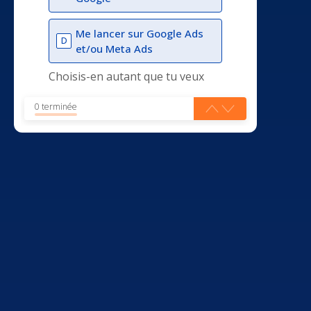
Me lancer sur Google Ads
D
et/ou Meta Ads
Choisis-en autant que tu veux
0 terminée