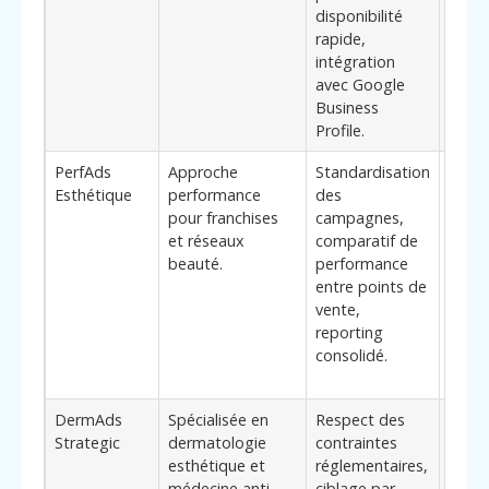
disponibilité
préci
rapide,
de Br
intégration
l’Alle
avec Google
Business
Profile.
PerfAds
Approche
Standardisation
**Bén
Esthétique
performance
des
clés**
pour franchises
campagnes,
pilot
et réseaux
comparatif de
centr
beauté.
performance
budg
entre points de
identi
vente,
rapid
reporting
salon
consolidé.
perf
sous-
DermAds
Spécialisée en
Respect des
**Él
Strategic
dermatologie
contraintes
diffé
esthétique et
réglementaires,
: exp
médecine anti-
ciblage par
les a