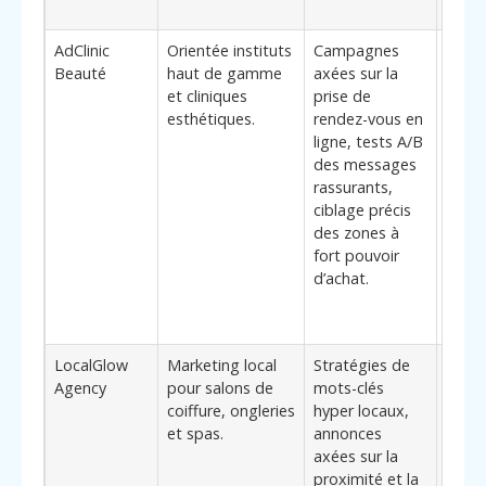
plus 
AdClinic
Orientée instituts
Campagnes
**Bén
Beauté
haut de gamme
axées sur la
clés**
et cliniques
prise de
améli
esthétiques.
rendez-vous en
taux 
ligne, tests A/B
conve
des messages
pros
rassurants,
exige
ciblage précis
imag
des zones à
marq
fort pouvoir
cohér
d’achat.
un
posi
prem
LocalGlow
Marketing local
Stratégies de
**Él
Agency
pour salons de
mots-clés
diffé
coiffure, ongleries
hyper locaux,
: max
et spas.
annonces
de la 
axées sur la
sur u
proximité et la
chala