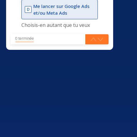
Me lancer sur Google Ads
D
et/ou Meta Ads
Choisis-en autant que tu veux
0 terminée