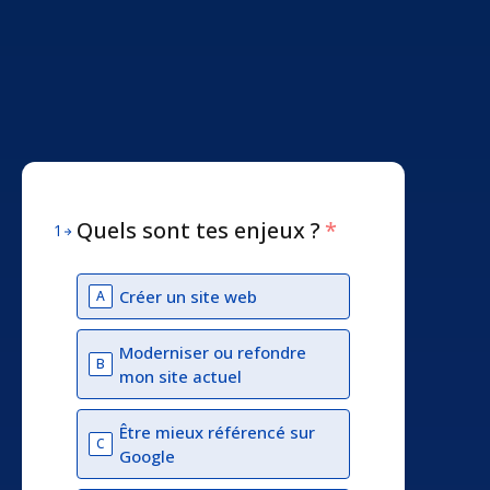
Quels sont tes enjeux ?
*
1
Créer un site web
A
Moderniser ou refondre
B
mon site actuel
Être mieux référencé sur
C
Google