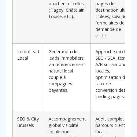
quartiers d’Ixelles
pages de
(Flagey, Châtelain,
destination ultra
Louise, etc.).
ciblées, suivi des
formulaires de
demande de
visite.
ImmoLead
Génération de
Approche mixte
Local
leads immobiliers
SEO / SEA, tests
via référencement
A/B sur annonces
naturel local
locales,
couplé à
optimisation du
campagnes
taux de
payantes.
conversion des
landing pages.
SEO & City
Accompagnement
Audit complet du
Brussels
global visibilité
parcours client
locale pour
local,