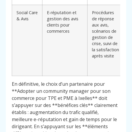
Social Care
E-réputation et
Procédures
A
& Avis
gestion des avis
de réponse
c
clients pour
aux avis,
t
commerces
scénarios de
a
gestion de
l
crise, suivi de
b
la satisfaction
h
après visite
u
p
c
En définitive, le choix d’un partenaire pour
**Adopter un community manager pour son
commerce pour TPE et PME à Ixelles** doit
s’appuyer sur des **bénéfices clés** clairement
établis : augmentation du trafic qualifié,
meilleure e-réputation et gain de temps pour le
dirigeant. En s’appuyant sur les **éléments