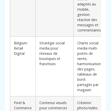
adaptés au
r
mobile,
gestion
réactive des
messages et
commentaires
Belgium
Stratégie social
Charte social
P
Retail
media pour
media multi-
l
Digital
réseaux de
points de
p
boutiques et
vente,
a
franchises
harmonisation
s
des pages,
*
tableaux de
d
bord
m
partagés par
d
magasin
c
Pixel &
Contenus visuels
Création
I
Commerce
pour commerces
photo/vidéo
c