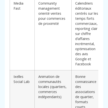
Media
Community
Calendriers
A
Fast
management
éditoriaux
p
orienté ventes
centrés sur les
f
pour commerces
temps forts
*
de proximité
commerciaux,
c
reporting clair
m
sur chiffre
(
d’affaires
m
incrémental,
p
optimisation
m
des avis
r
Google et
Facebook
Ixelles
Animation de
Bonne
C
Social Lab
communautés
connaissance
c
locales (quartiers,
des
c
commerces
associations
l
indépendants)
de quartier,
l
formats
t
courts
f