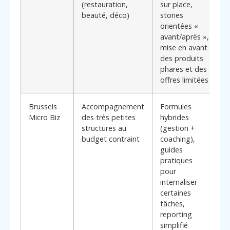
(restauration,
sur place,
l
beauté, déco)
stories
i
orientées «
d
avant/après »,
d
mise en avant
des produits
phares et des
offres limitées
Brussels
Accompagnement
Formules
C
Micro Biz
des très petites
hybrides
T
structures au
(gestion +
*
budget contraint
coaching),
c
guides
m
pratiques
s
pour
p
internaliser
P
certaines
t
tâches,
u
reporting
a
simplifié
i