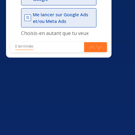
Me lancer sur Google Ads
D
et/ou Meta Ads
Choisis-en autant que tu veux
0 terminée