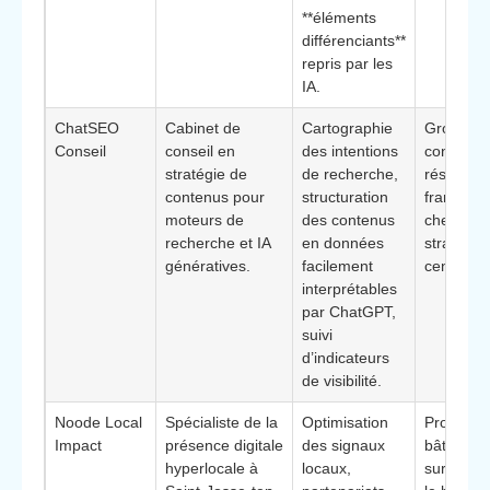
**éléments
différenciants**
repris par les
IA.
ChatSEO
Cabinet de
Cartographie
Groupes 
Conseil
conseil en
des intentions
construct
stratégie de
de recherche,
réseaux 
contenus pour
structuration
franchise
moteurs de
des contenus
cherchan
recherche et IA
en données
stratégie
génératives.
facilement
centralis
interprétables
par ChatGPT,
suivi
d’indicateurs
de visibilité.
Noode Local
Spécialiste de la
Optimisation
Professio
Impact
présence digitale
des signaux
bâtiment
hyperlocale à
locaux,
sur la pro