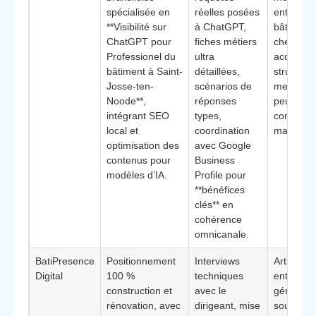
spécialisée en
réelles posées
entrepris
**Visibilité sur
à ChatGPT,
bâtiment
ChatGPT pour
fiches métiers
cherchan
Professionel du
ultra
accompa
bâtiment à Saint-
détaillées,
structuré 
Josse-ten-
scénarios de
mesurabl
Noode**,
réponses
peu de t
intégrant SEO
types,
consacre
local et
coordination
marketin
optimisation des
avec Google
contenus pour
Business
modèles d’IA.
Profile pour
**bénéfices
clés** en
cohérence
omnicanale.
BatiPresence
Positionnement
Interviews
Artisans 
Digital
100 %
techniques
entrepris
construction et
avec le
générale
rénovation, avec
dirigeant, mise
souhaitan