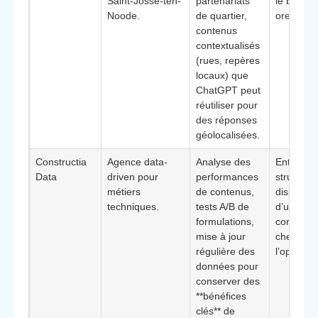
Saint-Josse-ten-
partenariats
le bouche
Noode.
de quartier,
oreille dig
contenus
contextualisés
(rues, repères
locaux) que
ChatGPT peut
réutiliser pour
des réponses
géolocalisées.
Constructia
Agence data-
Analyse des
Entrepris
Data
driven pour
performances
structuré
métiers
de contenus,
disposant
techniques.
tests A/B de
d’un vol
formulations,
contenu 
mise à jour
cherchan
régulière des
l’optimisa
données pour
conserver des
**bénéfices
clés** de