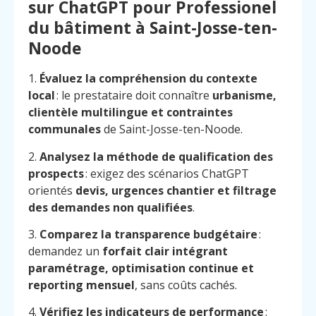
sur ChatGPT pour Professionel
du bâtiment à Saint-Josse-ten-
Noode
1.
Évaluez la compréhension du contexte
local
: le prestataire doit connaître
urbanisme,
clientèle multilingue et contraintes
communales
de Saint-Josse-ten-Noode.
2.
Analysez la méthode de qualification des
prospects
: exigez des scénarios ChatGPT
orientés
devis, urgences chantier et filtrage
des demandes non qualifiées
.
3.
Comparez la transparence budgétaire
:
demandez un
forfait clair intégrant
paramétrage, optimisation continue et
Menu
Contact
reporting mensuel
, sans coûts cachés.
Appelez
4.
Vérifiez les indicateurs de performance
: