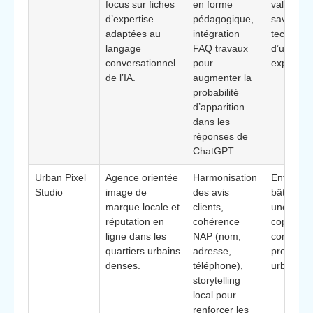
focus sur fiches
en forme
valoriser 
d’expertise
pédagogique,
savoir-fai
adaptées au
intégration
techniqu
langage
FAQ travaux
d’un publ
conversationnel
pour
expert.
de l’IA.
augmenter la
probabilité
d’apparition
dans les
réponses de
ChatGPT.
Urban Pixel
Agence orientée
Harmonisation
Entrepris
Studio
image de
des avis
bâtiment 
marque locale et
clients,
une clien
réputation en
cohérence
coproprié
ligne dans les
NAP (nom,
commerce
quartiers urbains
adresse,
propriéta
denses.
téléphone),
urbains.
storytelling
local pour
renforcer les