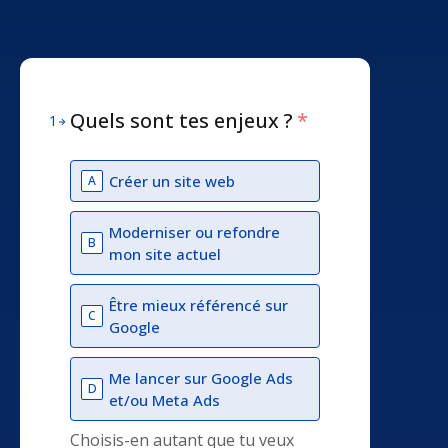
Quels sont tes enjeux ?
*
1
Créer un site web
A
Moderniser ou refondre
B
mon site actuel
Être mieux référencé sur
C
Google
Me lancer sur Google Ads
D
et/ou Meta Ads
Choisis-en autant que tu veux