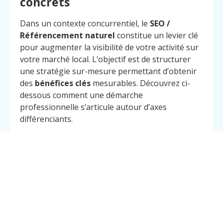
concrets
Dans un contexte concurrentiel, le
SEO /
Référencement naturel
constitue un levier clé
pour augmenter la visibilité de votre activité sur
votre marché local. L’objectif est de structurer
une stratégie sur-mesure permettant d’obtenir
des
bénéfices clés
mesurables. Découvrez ci-
dessous comment une démarche
professionnelle s’articule autour d’axes
Menu
Contact
Appelez
différenciants.
Axe
Objectif
Actions
principal
stratégique
concrètes
Optimisation
Améliorer
Correction des
technique
l’accessibilité
balises,
et
amélioration
l’indexation
vitesse site,