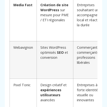
Media Fast
Création de site
Entreprises
WordPress
sur
souhaitant un
mesure pour PME
accompagnement
/ ETI régionales
local et réactif sur
la durée
Webavignon
Sites WordPress
Commerçants, e-
optimisés
SEO
et
commerçants,
conversion
professions
libérales
Pixel Tonic
Design créatif et
Entreprises à
expériences
forte identité
utilisateurs
visuelle ou
avancées
innovantes