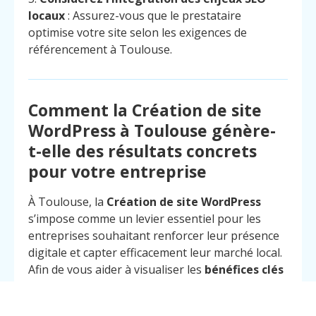
locaux
: Assurez-vous que le prestataire
optimise votre site selon les exigences de
référencement à Toulouse.
Comment la Création de site
WordPress à Toulouse génère-
t-elle des résultats concrets
pour votre entreprise
À Toulouse, la
Création de site WordPress
s’impose comme un levier essentiel pour les
entreprises souhaitant renforcer leur présence
Menu
Contact
digitale et capter efficacement leur marché local.
Appelez
Afin de vous aider à visualiser les
bénéfices clés
et les actions opérationnelles, nous présentons
ci-dessous une structuration claire et orientée