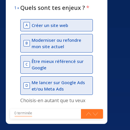
Quels sont tes enjeux ?
*
1
Créer un site web
A
Moderniser ou refondre
B
mon site actuel
Être mieux référencé sur
C
Google
Me lancer sur Google Ads
D
et/ou Meta Ads
Choisis-en autant que tu veux
0 terminée