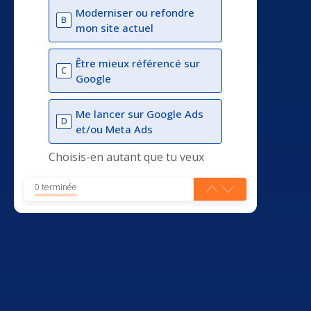
Moderniser ou refondre
B
mon site actuel
Être mieux référencé sur
C
Google
Me lancer sur Google Ads
D
et/ou Meta Ads
Choisis-en autant que tu veux
0 terminée