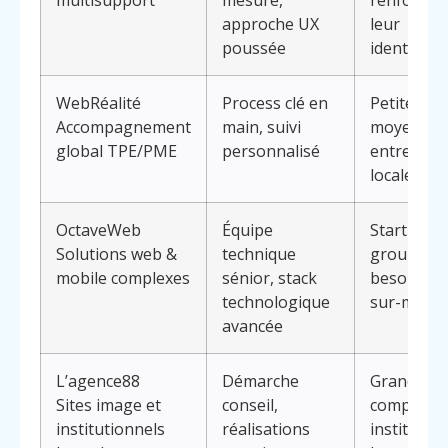
multisupport
mesure,
renforcer
approche UX
leur
poussée
identité
WebRéalité
Process clé en
Petites et
Accompagnement
main, suivi
moyennes
global TPE/PME
personnalisé
entrepris
locales
OctaveWeb
Équipe
Startups 
Solutions web &
technique
groupes à
mobile complexes
sénior, stack
besoins
technologique
sur-mesu
avancée
L’agence88
Démarche
Grands
Sites image et
conseil,
comptes,
institutionnels
réalisations
institution