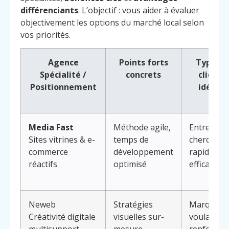
différenciants
. L’objectif : vous aider à évaluer
objectivement les options du marché local selon
vos priorités.
Agence
Points forts
Type de
Spécialité /
concrets
clients
Positionnement
idéaux
Media Fast
Méthode agile,
Entrepris
Sites vitrines & e-
temps de
cherchant
commerce
développement
rapidité et
réactifs
optimisé
efficacité
Neweb
Stratégies
Marques
Créativité digitale
visuelles sur-
voulant