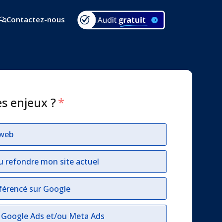
Contactez-nous
es enjeux ?
*
 web
u refondre mon site actuel
férencé sur Google
r Google Ads et/ou Meta Ads