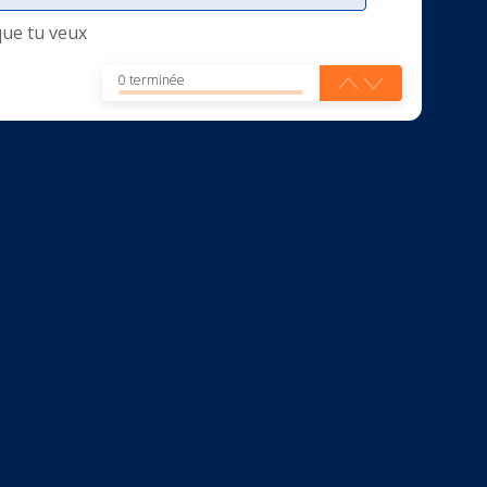
que tu veux
0 terminée