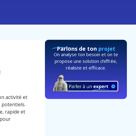
Parlons de ton
projet
On analyse ton besoin et on te
propose une solution chiffrée,
réaliste et efficace.
a
n activité et
 potentiels.
e, rapide et
 pour