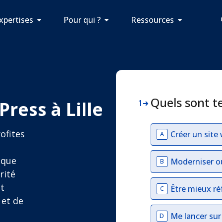
xpertises
Pour qui ?
Ressources
Quels sont t
ress à Lille
1
ofites
Créer un site
A
aque
Moderniser o
B
rité
et
Être mieux ré
C
 et de
Me lancer su
D