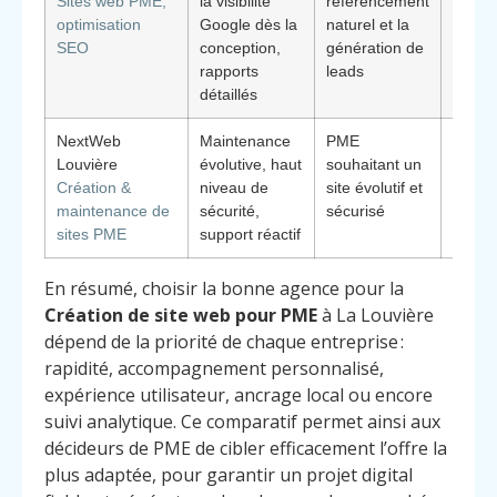
Sites web PME,
la visibilité
référencement
précis
optimisation
Google dès la
naturel et la
inves
SEO
conception,
génération de
mesur
rapports
leads
détaillés
NextWeb
Maintenance
PME
Gesti
Louvière
évolutive, haut
souhaitant un
techn
Création &
niveau de
site évolutif et
extern
maintenance de
sécurité,
sécurisé
sérén
sites PME
support réactif
opéra
En résumé, choisir la bonne agence pour la
Création de site web pour PME
à La Louvière
dépend de la priorité de chaque entreprise :
rapidité, accompagnement personnalisé,
expérience utilisateur, ancrage local ou encore
suivi analytique. Ce comparatif permet ainsi aux
décideurs de PME de cibler efficacement l’offre la
plus adaptée, pour garantir un projet digital