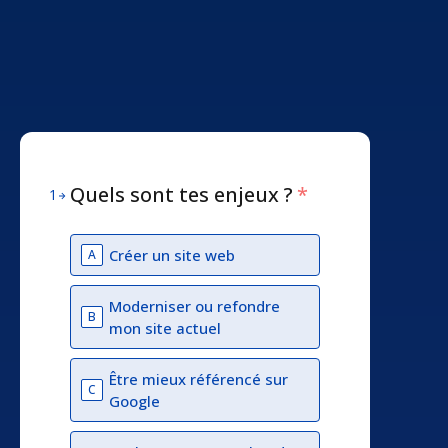
Quels sont tes enjeux ?
*
1
Créer un site web
A
Moderniser ou refondre
B
mon site actuel
Être mieux référencé sur
C
Google