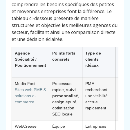
comprendre les besoins spécifiques des petites
et moyennes entreprises font la différence. Le
tableau ci-dessous présente de manière
structurée et objective les meilleures agences du
secteur, facilitant ainsi une comparaison directe
et une décision éclairée.
Agence
Points forts
Type de
Pourq
Spécialité /
concrets
clients
chois
Positionnement
idéaux
(avan
différ
Media Fast
Processus
PME
Déplo
Sites web PME &
rapide,
suivi
recherchant
expre
solutions e-
personnalisé
,
une visibilité
acco
commerce
design épuré,
accrue
post-l
optimisation
rapidement
inclus
SEO locale
WebCrease
Équipe
Entreprises
Force