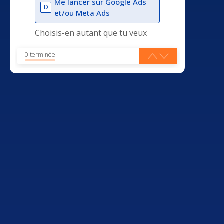
Me lancer sur Google Ads
D
et/ou Meta Ads
Choisis-en autant que tu veux
0 terminée