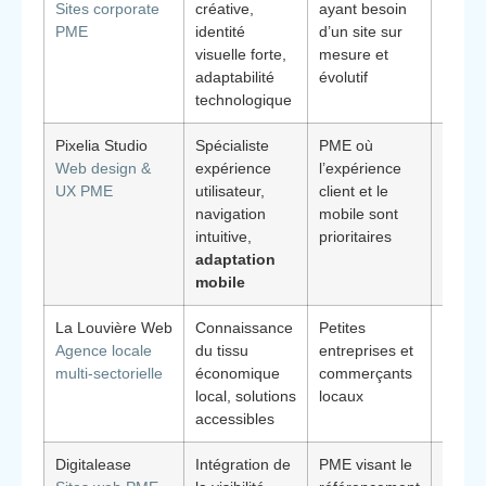
Sites corporate
créative,
ayant besoin
propos
PME
identité
d’un site sur
straté
visuelle forte,
mesure et
global
adaptabilité
évolutif
technologique
Pixelia Studio
Spécialiste
PME où
Conce
Web design &
expérience
l’expérience
centré
UX PME
utilisateur,
client et le
l’util
navigation
mobile sont
conve
intuitive,
prioritaires
adaptation
mobile
La Louvière Web
Connaissance
Petites
Conse
Agence locale
du tissu
entreprises et
pragm
multi-sectorielle
économique
commerçants
ancra
local, solutions
locaux
accessibles
Digitalease
Intégration de
PME visant le
Suivi 