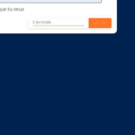
que tu veux
0 terminée