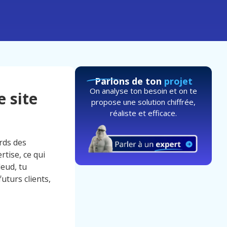
Parlons de ton
projet
On analyse ton besoin et on te
e site
propose une solution chiffrée,
réaliste et efficace.
erds des
tise, ce qui
leud, tu
futurs clients,