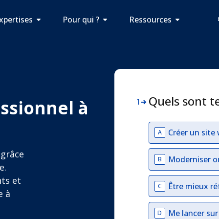
xpertises
Pour qui ?
Ressources
Quels sont t
essionnel à
1
Créer un site
A
 grâce
Moderniser o
B
e.
nts et
Être mieux ré
C
e à
Me lancer su
D