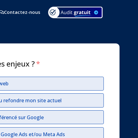
Contactez-nous
es enjeux ?
*
 web
u refondre mon site actuel
férencé sur Google
r Google Ads et/ou Meta Ads