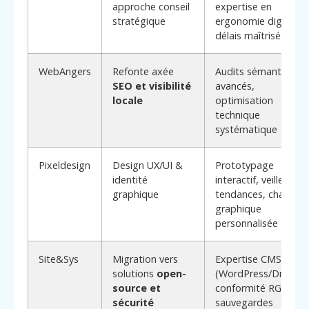
approche conseil
expertise en
stratégique
ergonomie digitale,
délais maîtrisés
WebAngers
Refonte axée
Audits sémantiques
SEO et visibilité
avancés,
locale
optimisation
technique
systématique
Pixeldesign
Design UX/UI &
Prototypage
identité
interactif, veille des
graphique
tendances, charte
graphique
personnalisée
Site&Sys
Migration vers
Expertise CMS
solutions
open-
(WordPress/Drupal),
source et
conformité RGPD,
sécurité
sauvegardes