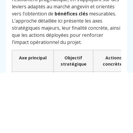
leviers adaptés au marché angevin et orientés
vers l’obtention de
bénéfices clés
mesurables.
L’approche détaillée ici présente les axes
stratégiques majeurs, leur finalité concrète, ainsi
que les actions déployées pour renforcer
l’impact opérationnel du projet.
Axe principal
Objectif
Actions
Menu
Contact
Appelez
stratégique
concrètes
Optimisation
Augmenter le
Tests
UX/UI locale
taux de
utilisateurs et
conversion
design sur cible
angevin
locale
Adaptation SEO
Accroître la
Intégration de
territoriale
visibilité
mots-clés
régionale
spécifiques à
Angers et ses