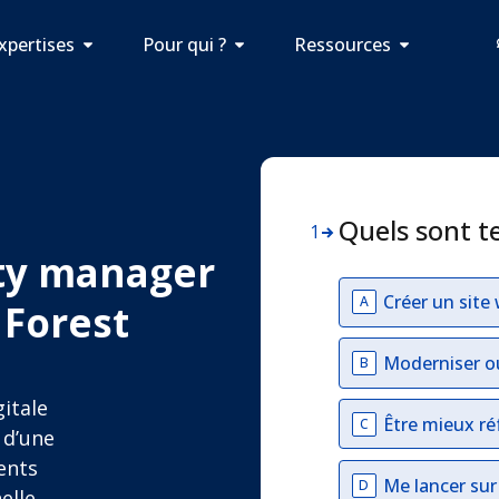
xpertises
Pour qui ?
Ressources
Quels sont t
1
ty manager
Créer un site
A
Forest
Moderniser o
B
itale
Être mieux ré
C
 d’une
ents
Me lancer su
D
elle