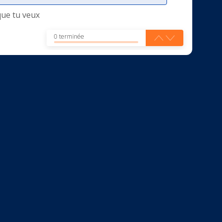
que tu veux
0 terminée