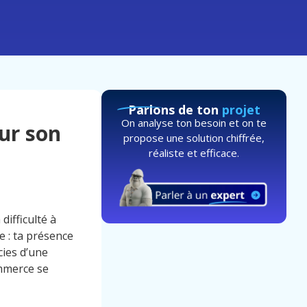
Parlons de ton
projet
On analyse ton besoin et on te
ur son
propose une solution chiffrée,
réaliste et efficace.
difficulté à
e : ta présence
ies d’une
ommerce se