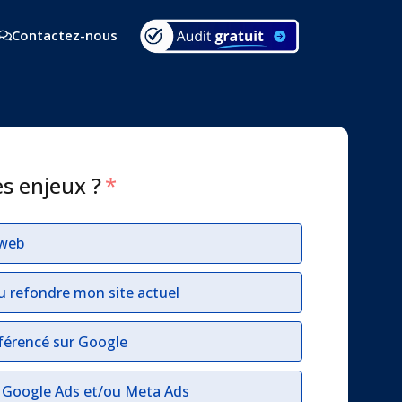
Contactez-nous
es enjeux ?
*
 web
u refondre mon site actuel
férencé sur Google
r Google Ads et/ou Meta Ads