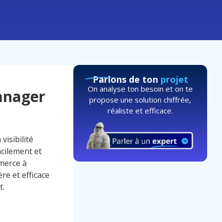
Parlons de ton
projet
On analyse ton besoin et on te
anager
propose une solution chiffrée,
réaliste et efficace.
visibilité
acilement et
merce à
re et efficace
t.