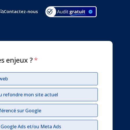
Contactez-nous
es enjeux ?
*
 web
u refondre mon site actuel
férencé sur Google
r Google Ads et/ou Meta Ads