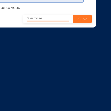
que tu veux
0 terminée