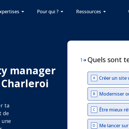
xpertises
Pour qui ?
Ressources
Quels sont t
1
ty manager
Créer un site
A
Charleroi
Moderniser o
B
r ta
Être mieux ré
C
t de
s une
Me lancer su
D
s