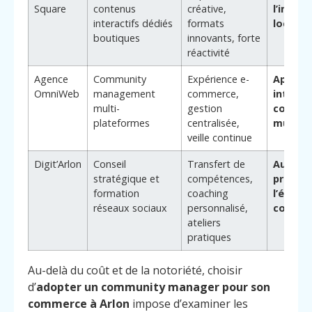
Square
contenus
créative,
l’image
interactifs dédiés
formats
locale
boutiques
innovants, forte
réactivité
Agence
Community
Expérience e-
Approc
OmniWeb
management
commerce,
intégré
multi-
gestion
comme
plateformes
centralisée,
multic
veille continue
Digit’Arlon
Conseil
Transfert de
Autono
stratégique et
compétences,
progres
formation
coaching
l’équip
réseaux sociaux
personnalisé,
comme
ateliers
pratiques
Au-delà du coût et de la notoriété, choisir
d’
adopter un community manager pour son
commerce à Arlon
impose d’examiner les