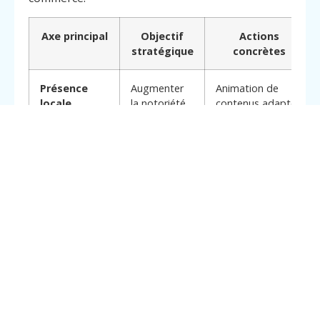
Axe principal
Objectif
Actions
stratégique
concrètes
Menu
Contact
Appelez
Présence
Augmenter
Animation de
locale
la notoriété
contenus adaptés
optimisée
sur Arlon
à l’audience
arlonaise ; relais
d’événements
locaux
Engagement
Fidéliser et
Création de
de la
activer la
publications
clientèle
communauté
interactives ;
gestion rapide
des interactions
et avis
Suivi et
Mesurer
Rapports