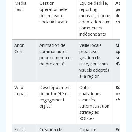
Media
Gestion
Equipe dédiée,
Accom
Fast
opérationnelle
reporting
personn
des réseaux
mensuel, bonne
disponib
sociaux locaux
adaptation aux
rapide
commerces
indépendants
Arlon
Animation de
Veille locale
Maîtris
Com
communautés
proactive,
spécific
pour commerces
gestion de
sociocu
de proximité
crise, contenus
d’Arlon
visuels adaptés
à la région
Web
Développement
Outils
Suivi d
Impact
de notoriété et
analytiques
orienté
engagement
avancés,
réels
digital
automatisation,
stratégies
ROIstes
Social
Création de
Capacité
Enrichi